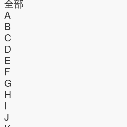
全部
A
B
C
D
E
F
G
H
I
J