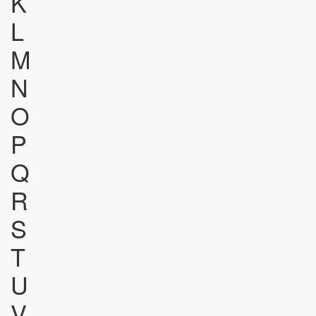
K
L
M
N
O
P
Q
R
S
T
U
V